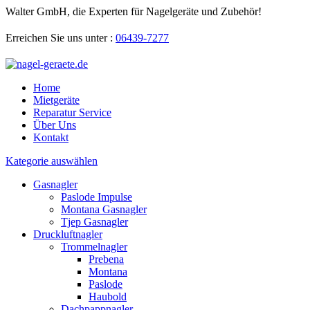
Walter GmbH, die Experten für Nagelgeräte und Zubehör!
Erreichen Sie uns unter :
06439-7277
Home
Mietgeräte
Reparatur Service
Über Uns
Kontakt
Kategorie auswählen
Gasnagler
Paslode Impulse
Montana Gasnagler
Tjep Gasnagler
Druckluftnagler
Trommelnagler
Prebena
Montana
Paslode
Haubold
Dachpappnagler