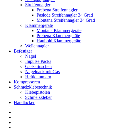
Streifennagler
Prebena Streifennagler
Paslode Streifennagler 34 Grad
Montana Streifennagler 34 Grad
Klammergeräte
Montana Klammergeräte
Prebena Klammergeräte
Haubold Klammergeräte
Wellennagler
Befestiger
Nägel
Impulse Packs
Gaskartuschen
Nagelpack mit Gas
Heftklammern
Kompressoren
Schmelzklebetechnik
Klebepistolen
Schmelzkleber
Handtacker