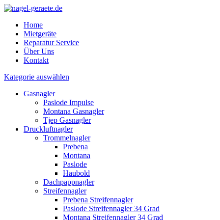
Home
Mietgeräte
Reparatur Service
Über Uns
Kontakt
Kategorie auswählen
Gasnagler
Paslode Impulse
Montana Gasnagler
Tjep Gasnagler
Druckluftnagler
Trommelnagler
Prebena
Montana
Paslode
Haubold
Dachpappnagler
Streifennagler
Prebena Streifennagler
Paslode Streifennagler 34 Grad
Montana Streifennagler 34 Grad