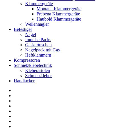
Klammergeräte
Montana Klammergeräte
Prebena Klammergeräte
Haubold Klammergeräte
Wellennagler
Befestiger
Nägel
Impulse Packs
Gaskartuschen
Nagelpack mit Gas
Heftklammern
Kompressoren
Schmelzklebetechnik
Klebepistolen
Schmelzkleber
Handtacker