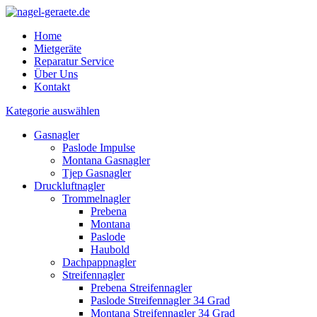
Home
Mietgeräte
Reparatur Service
Über Uns
Kontakt
Kategorie auswählen
Gasnagler
Paslode Impulse
Montana Gasnagler
Tjep Gasnagler
Druckluftnagler
Trommelnagler
Prebena
Montana
Paslode
Haubold
Dachpappnagler
Streifennagler
Prebena Streifennagler
Paslode Streifennagler 34 Grad
Montana Streifennagler 34 Grad