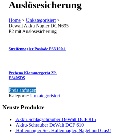
Auslösesicherung
Home
>
Unkategorisiert
>
Dewalt Akku Nagler DCN695
P2 mit Auslösesicherung
Streifennagler Paslode PSN100.1
Prebena Klammergerät 2P-
ES40SDS
Preis anfragen
Kategorie:
Unkategorisiert
Neuste Produkte
Akku-Schlagschrauber DeWalt DCF 815
Akku-Schrauber DeWalt DCF 610
Haftennagler Set: Haftennagler, Nägel und Gas!!