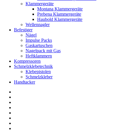
Klammergeräte
Montana Klammergeräte
Prebena Klammergeräte
Haubold Klammergeräte
Wellennagler
Befestiger
Nägel
Impulse Packs
Gaskartuschen
Nagelpack mit Gas
Heftklammern
Kompressoren
Schmelzklebetechnik
Klebepistolen
Schmelzkleber
Handtacker