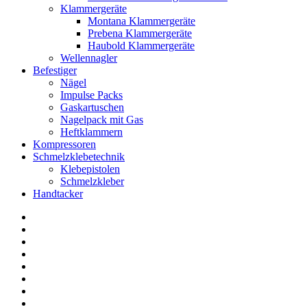
Klammergeräte
Montana Klammergeräte
Prebena Klammergeräte
Haubold Klammergeräte
Wellennagler
Befestiger
Nägel
Impulse Packs
Gaskartuschen
Nagelpack mit Gas
Heftklammern
Kompressoren
Schmelzklebetechnik
Klebepistolen
Schmelzkleber
Handtacker