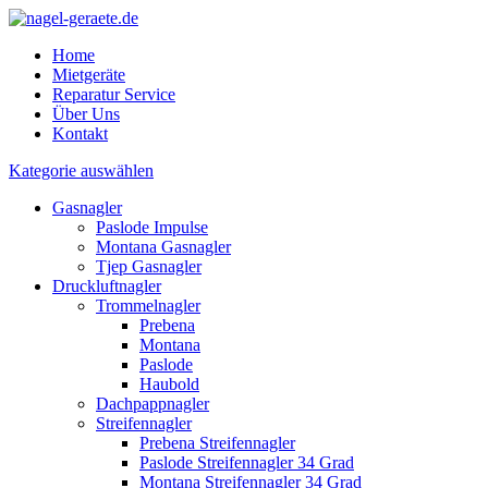
Home
Mietgeräte
Reparatur Service
Über Uns
Kontakt
Kategorie auswählen
Gasnagler
Paslode Impulse
Montana Gasnagler
Tjep Gasnagler
Druckluftnagler
Trommelnagler
Prebena
Montana
Paslode
Haubold
Dachpappnagler
Streifennagler
Prebena Streifennagler
Paslode Streifennagler 34 Grad
Montana Streifennagler 34 Grad