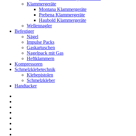
Klammergeräte
Montana Klammergeräte
Prebena Klammergeräte
Haubold Klammergeräte
Wellennagler
Befestiger
Nägel
Impulse Packs
Gaskartuschen
Nagelpack mit Gas
Heftklammern
Kompressoren
Schmelzklebetechnik
Klebepistolen
Schmelzkleber
Handtacker