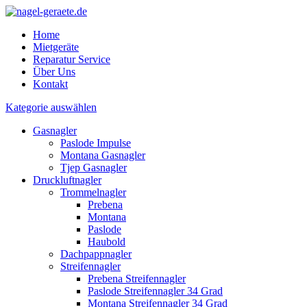
Home
Mietgeräte
Reparatur Service
Über Uns
Kontakt
Kategorie auswählen
Gasnagler
Paslode Impulse
Montana Gasnagler
Tjep Gasnagler
Druckluftnagler
Trommelnagler
Prebena
Montana
Paslode
Haubold
Dachpappnagler
Streifennagler
Prebena Streifennagler
Paslode Streifennagler 34 Grad
Montana Streifennagler 34 Grad