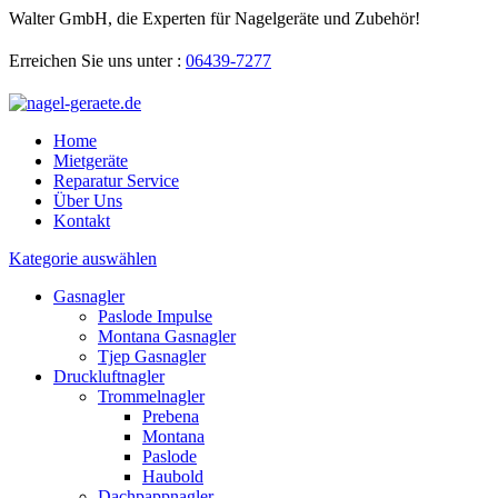
Walter GmbH, die Experten für Nagelgeräte und Zubehör!
Erreichen Sie uns unter :
06439-7277
Home
Mietgeräte
Reparatur Service
Über Uns
Kontakt
Kategorie auswählen
Gasnagler
Paslode Impulse
Montana Gasnagler
Tjep Gasnagler
Druckluftnagler
Trommelnagler
Prebena
Montana
Paslode
Haubold
Dachpappnagler