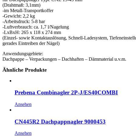
(Drahtmaß: 3,1mm)
-im Metall-Transportkoffer
-Gewicht: 2,2 kg
-Arbeitsdruck: 5-8 bar
-Luftverbrauch: ca. 1,7 l/Nagelung
-LxBxH: 265 x 118 x 274 mm
(Einzel- sowie Kontaktauslösung, Schnell-Ladesystem, Tiefeneinstell
gerades Eintreiben der Nägel)
Anwendungsgebiete:
Dachpappe – Verpackungen – Dachhaften – Dämmaterial u.v.m.
Ähnliche Produkte
Prebena Combinagler 2P-J/ES40COMBI
Ansehen
CN445R2 Dachpappnagler 9000453
Ansehen