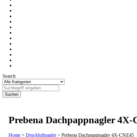
Search
Prebena Dachpappnagler 4X
Home
>
Druckluftnagler
> Prebena Dachpappnagler 4X-CNZ45