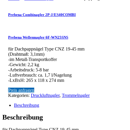
Prebena Combinagler 2P-J/ES40COMBI
Prebena Wellennagler 6F-WN25SNS
für Dachpappnägel Type CNZ 19-45 mm
(Drahtmaß: 3,1mm)
-im Metall-Transportkoffer
-Gewicht: 2,2 kg
-Arbeitsdruck: 5-8 bar
-Luftverbrauch: ca. 1,7 l/Nagelung
-LxBxH: 265 x 118 x 274 mm
Preis anfragen
Kategorien:
Druckluftnagler
,
Trommelnagler
Beschreibung
Beschreibung
für Dachpappnägel Type CNZ 19-45 mm