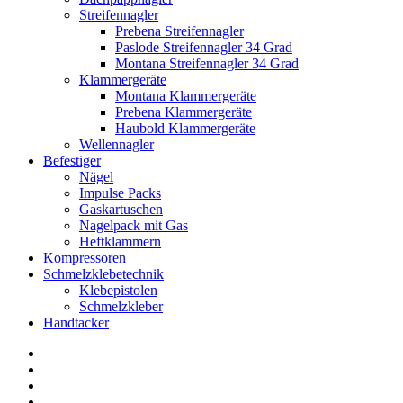
Streifennagler
Prebena Streifennagler
Paslode Streifennagler 34 Grad
Montana Streifennagler 34 Grad
Klammergeräte
Montana Klammergeräte
Prebena Klammergeräte
Haubold Klammergeräte
Wellennagler
Befestiger
Nägel
Impulse Packs
Gaskartuschen
Nagelpack mit Gas
Heftklammern
Kompressoren
Schmelzklebetechnik
Klebepistolen
Schmelzkleber
Handtacker